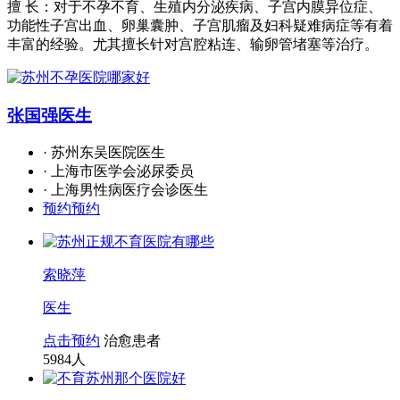
擅 长：对于不孕不育、生殖内分泌疾病、子宫内膜异位症、
功能性子宫出血、卵巢囊肿、子宫肌瘤及妇科疑难病症等有着
丰富的经验。尤其擅长针对宫腔粘连、输卵管堵塞等治疗。
张国强
医生
· 苏州东吴医院医生
· 上海市医学会泌尿委员
· 上海男性病医疗会诊医生
预约预约
索晓萍
医生
点击预约
治愈患者
5984
人