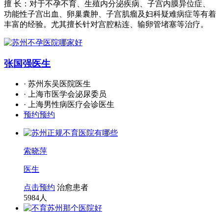
擅 长：对于不孕不育、生殖内分泌疾病、子宫内膜异位症、
功能性子宫出血、卵巢囊肿、子宫肌瘤及妇科疑难病症等有着
丰富的经验。尤其擅长针对宫腔粘连、输卵管堵塞等治疗。
张国强
医生
· 苏州东吴医院医生
· 上海市医学会泌尿委员
· 上海男性病医疗会诊医生
预约预约
索晓萍
医生
点击预约
治愈患者
5984
人