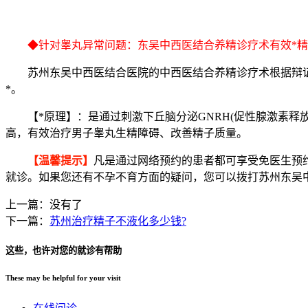
◆针对睾丸异常问题：东吴中西医结合养精诊疗术有效*精
苏州东吴中西医结合医院的中西医结合养精诊疗术根据辩证施
*。
【*原理】：是通过刺激下丘脑分泌GNRH(促性腺激素释
高，有效治疗男子睾丸生精障碍、改善精子质量。
【温馨提示】
凡是通过网络预约的患者都可享受免医生预
就诊。如果您还有不孕不育方面的疑问，您可以拨打苏州东吴
上一篇：没有了
下一篇：
苏州治疗精子不液化多少钱?
这些，也许对您的就诊有帮助
These may be helpful for your visit