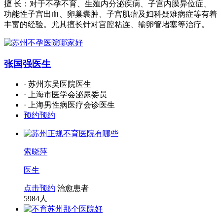
擅 长：对于不孕不育、生殖内分泌疾病、子宫内膜异位症、
功能性子宫出血、卵巢囊肿、子宫肌瘤及妇科疑难病症等有着
丰富的经验。尤其擅长针对宫腔粘连、输卵管堵塞等治疗。
张国强
医生
· 苏州东吴医院医生
· 上海市医学会泌尿委员
· 上海男性病医疗会诊医生
预约预约
索晓萍
医生
点击预约
治愈患者
5984
人