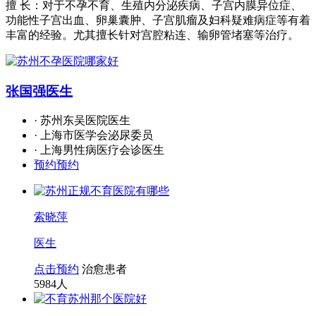
擅 长：对于不孕不育、生殖内分泌疾病、子宫内膜异位症、
功能性子宫出血、卵巢囊肿、子宫肌瘤及妇科疑难病症等有着
丰富的经验。尤其擅长针对宫腔粘连、输卵管堵塞等治疗。
张国强
医生
· 苏州东吴医院医生
· 上海市医学会泌尿委员
· 上海男性病医疗会诊医生
预约预约
索晓萍
医生
点击预约
治愈患者
5984
人