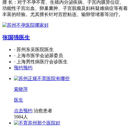
擅 长：对于不孕不育、生殖内分泌疾病、子宫内膜异位症、
功能性子宫出血、卵巢囊肿、子宫肌瘤及妇科疑难病症等有着
丰富的经验。尤其擅长针对宫腔粘连、输卵管堵塞等治疗。
张国强
医生
· 苏州东吴医院医生
· 上海市医学会泌尿委员
· 上海男性病医疗会诊医生
预约预约
索晓萍
医生
点击预约
治愈患者
5984
人