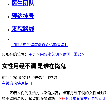
医生团队
预约挂号
来院路线
【呵护您的健康创百姓信赖医院】
您现在的位置：
主页
>
内分泌失调
>
病因 · 常识
>
女性月经不调 是谁在捣鬼
时间：2016.07.15
点击数： 127 次
在线咨询
快速提问
随着人们的生活方式渐渐提高，患有月经不调的女性是越来越
经不调的原因，希望能够帮助您。
不愿意看文章？直接点