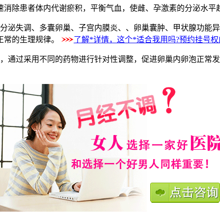
消除患者体内代谢瘀积，平衡气血，使雌、孕激素的分泌水平趋
分泌失调、多囊卵巢、子宫内膜炎、、卵巢囊肿、甲状腺功能异
正常的生理规律。
了解*详情，这个*适合我用吗?预约挂号
，通过采用不同的药物进行针对性调整，促进卵巢内卵泡正常发