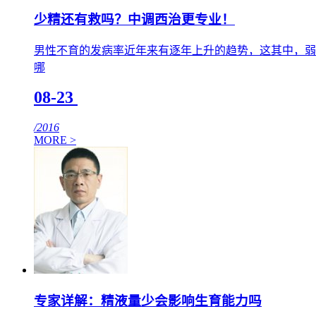
少精还有救吗？中调西治更专业！
男性不育的发病率近年来有逐年上升的趋势，这其中，弱
哪
08-23
/2016
MORE >
专家详解：精液量少会影响生育能力吗