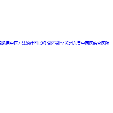
采用中医方法治疗可以吗?能不能*? 苏州东吴中西医结合医院