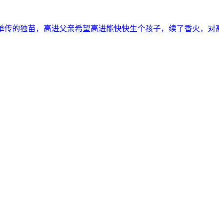
三代单传的独苗，高进父亲希望高进能快快生个孩子，续了香火，