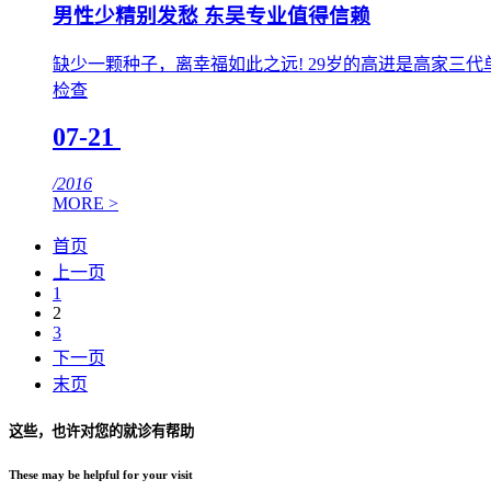
男性少精别发愁 东吴专业值得信赖
缺少一颗种子，离幸福如此之远! 29岁的高进是高家
检查
07-21
/2016
MORE >
首页
上一页
1
2
3
下一页
末页
这些，也许对您的就诊有帮助
These may be helpful for your visit