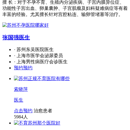
擅 长：对于不孕不育、生殖内分泌疾病、子宫内膜异位症、
功能性子宫出血、卵巢囊肿、子宫肌瘤及妇科疑难病症等有着
丰富的经验。尤其擅长针对宫腔粘连、输卵管堵塞等治疗。
张国强
医生
· 苏州东吴医院医生
· 上海市医学会泌尿委员
· 上海男性病医疗会诊医生
预约预约
索晓萍
医生
点击预约
治愈患者
5984
人