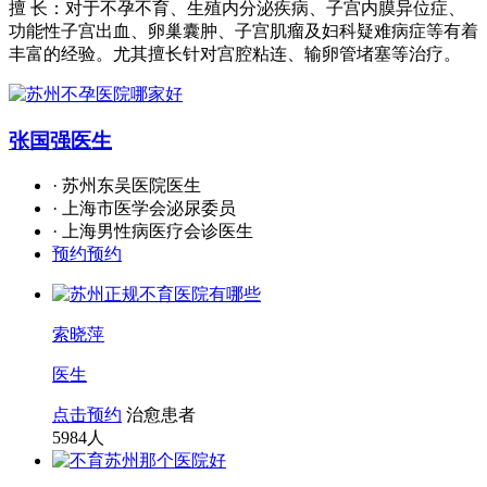
擅 长：对于不孕不育、生殖内分泌疾病、子宫内膜异位症、
功能性子宫出血、卵巢囊肿、子宫肌瘤及妇科疑难病症等有着
丰富的经验。尤其擅长针对宫腔粘连、输卵管堵塞等治疗。
张国强
医生
· 苏州东吴医院医生
· 上海市医学会泌尿委员
· 上海男性病医疗会诊医生
预约预约
索晓萍
医生
点击预约
治愈患者
5984
人