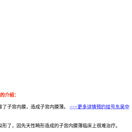
下的介绍：
害了子宫内膜，造成子宫内膜薄。
<<<更多详情预约挂号东吴中
梨形了，因先天性畸形造成的子宫内膜薄临床上很难治疗。