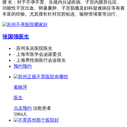
擅 长：对于不孕不育、生殖内分泌疾病、子宫内膜异位症、
功能性子宫出血、卵巢囊肿、子宫肌瘤及妇科疑难病症等有着
丰富的经验。尤其擅长针对宫腔粘连、输卵管堵塞等治疗。
张国强
医生
· 苏州东吴医院医生
· 上海市医学会泌尿委员
· 上海男性病医疗会诊医生
预约预约
索晓萍
医生
点击预约
治愈患者
5984
人