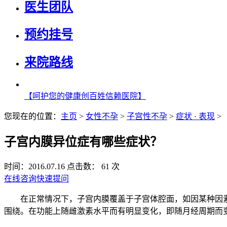
医生团队
预约挂号
来院路线
【呵护您的健康创百姓信赖医院】
您现在的位置：
主页
>
女性不孕
>
子宫性不孕
>
症状 · 表现
>
子宫内膜异位症有哪些症状？
时间：2016.07.16
点击数： 61 次
在线咨询
快速提问
在正常情况下，子宫内膜覆盖于子宫体腔面，如因某种因素
围绕。在功能上随雌激素水平而有明显变化，即随月经周期而变