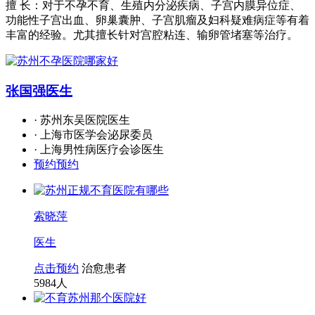
擅 长：对于不孕不育、生殖内分泌疾病、子宫内膜异位症、
功能性子宫出血、卵巢囊肿、子宫肌瘤及妇科疑难病症等有着
丰富的经验。尤其擅长针对宫腔粘连、输卵管堵塞等治疗。
张国强
医生
· 苏州东吴医院医生
· 上海市医学会泌尿委员
· 上海男性病医疗会诊医生
预约预约
索晓萍
医生
点击预约
治愈患者
5984
人