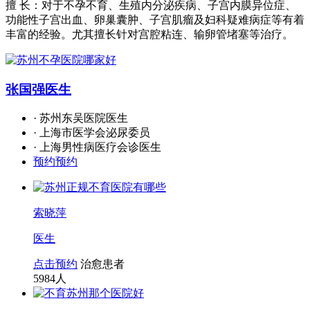
擅 长：对于不孕不育、生殖内分泌疾病、子宫内膜异位症、
功能性子宫出血、卵巢囊肿、子宫肌瘤及妇科疑难病症等有着
丰富的经验。尤其擅长针对宫腔粘连、输卵管堵塞等治疗。
张国强
医生
· 苏州东吴医院医生
· 上海市医学会泌尿委员
· 上海男性病医疗会诊医生
预约预约
索晓萍
医生
点击预约
治愈患者
5984
人