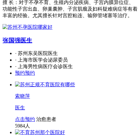
擅 长：对于不孕不育、生殖内分泌疾病、子宫内膜异位症、
功能性子宫出血、卵巢囊肿、子宫肌瘤及妇科疑难病症等有着
丰富的经验。尤其擅长针对宫腔粘连、输卵管堵塞等治疗。
张国强
医生
· 苏州东吴医院医生
· 上海市医学会泌尿委员
· 上海男性病医疗会诊医生
预约预约
索晓萍
医生
点击预约
治愈患者
5984
人